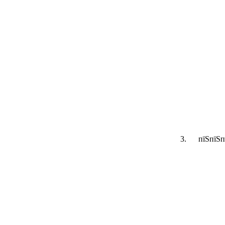
3. пїЅпїЅпї