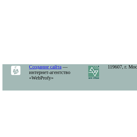
Создание сайта
—
119607, г. Мо
интернет-агентство
«WebProfy»