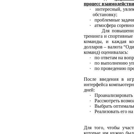
процесс взаимодейств
· интересный, увле
обстановку;
· проблемные задачи
· атмосфера соревно
Для повышения
тренинга и спортивные 
команды, и каждая ко
долларов – валюта “Оди
команд) оценивалась:
· по ответам на воп
· по выполнению уп
· по проведению пр
После введения в игр
интерфейса компьютерно
дней:
· Проанализировать
· Рассмотреть возм
· Выбрать оптималь
· Реализовать его на
Для того, чтобы участ
которые им нужно было