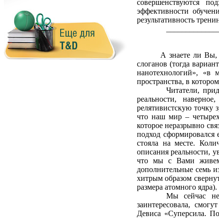
совершенствуются по
эффективности обучен
результативность тренинг
_____________
А знаете ли Вы,
слоганов (тогда вариан
нанотехнологий», «в м
пространства, в котором
Читатели, при
реальности, наверно
релятивистскую точку з
что наш мир – четырех
которое неразрывно свя
подход сформировался е
стояла на месте. Коли
описания реальности, у
что мы с Вами живем
дополнительные семь и
хитрым образом свернут
размера атомного ядра).
Мы сейчас не
заинтересовала, смог
Девиса «Суперсила. По