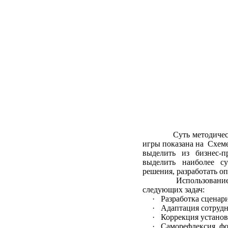
Суть методиче
игры показана на Схем
выделить из бизнес-п
выделить наиболее с
решения
, разработать 
Использование
следующих задач:
· Разработка сценар
· Адаптация сотрудн
· Коррекция установ
· Саморефлексия, фо