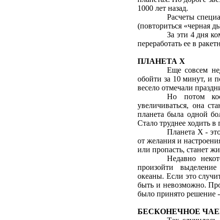
1000 лет назад.
Расчеты специа
(повториться «черная ды
За эти 4 дня к
переработать ее в ракет
ПЛАНЕТА Х
Еще совсем не
обойти за 10 минут, и 
весело отмечали праздн
Но потом кос
увеличиваться, она ст
планета была одной бо
Стало труднее ходить в 
Планета Х - эт
от желания и настроения
или пропасть, станет ж
Недавно некот
произойти выделение 
океаны. Если это случи
быть и невозможно. Про
было принято решение -
БЕСКОНЕЧНОЕ ЧА