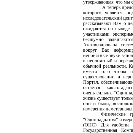
утверждающая, что мы 
А теперь предс
которого является п
исследовательский цент
рассказывают Вам о цел
ожидаются на выходе.
участниками эксперим
бесшумно задвигают
Активизирована систе
вокруг Вас деформир
непонятные звуки запол
в непонятный и нереал
обычной реальности. К
вместо того чтобы п
существовании и верну
Портал, обеспечивающи
остается – как-то ада
очень сильно. “Одинна
жизнь существует тольк
они и были, воспользо
измерения нематериаль
Физические 
“Одиннадцатом” измере
(ОНС). Для удобства
Государственная Ком