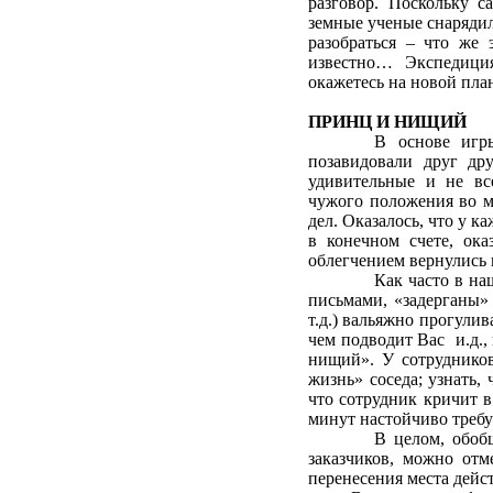
разговор. Поскольку с
земные ученые снарядил
разобраться – что же
известно… Экспедици
окажетесь на новой пла
ПРИНЦ И НИЩИЙ
В основе игр
позавидовали друг др
удивительные и не все
чужого положения во м
дел. Оказалось, что у к
в конечном счете, ока
облегчением вернулись
Как часто в на
письмами, «задерганы»
т.д.) вальяжно прогулив
чем подводит Вас и.д.,
нищий». У сотрудников
жизнь» соседа; узнать, 
что сотрудник кричит в
минут настойчиво требуе
В целом, обоб
заказчиков, можно отм
перенесения места дейс