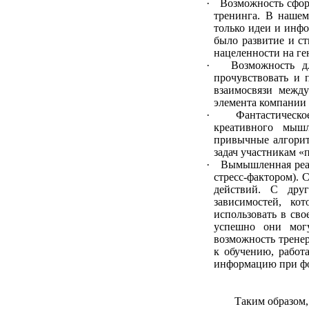
· Возможность сфор
тренинга. В нашем 
только идеи и инфо
было развитие и с
нацеленности на ге
· Возможность для 
прочувствовать и 
взаимосвязи между
элемента компании 
· Фантастическое 
креативного мышл
привычные алгорит
задач участникам «
· Вымышленная реал
стресс-фактором). 
действий. С дру
зависимостей, ко
использовать в сво
успешно они могу
возможность тренер
к обучению, работ
информацию при фо
Таким образом,