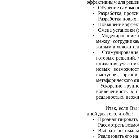
эффективным для решен
· Обучение самомен
· Разработка, проясн
· Разработка новых 
· Повышение эффекти
· Смена установки (
· Моделирование пр
между сотрудника
живым и увлекател
· Стимулирование т
готовых решений, 
внимания участник
новых возможност
выступает органи
метафорического яз
· Ускорение группо
вовлеченность в п
реальностью, неож
Итак, если Вы 
дней для того, чтобы:
· Проанализировать
· Рассмотреть возмо
· Выбрать оптималь
· Реализовать его на