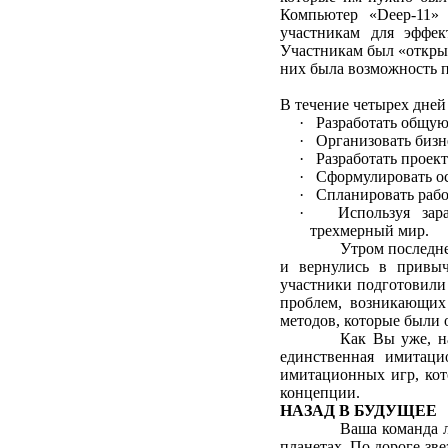
Компьютер «Deep-11» 
участникам для эффек
Участникам был «открыт
них была возможность 
В течение четырех дней
· Разработать общую
· Организовать бизн
· Разработать проек
· Сформулировать ос
· Спланировать рабо
· Используя зараб
трехмерный мир.
Утром последне
и вернулись в привыч
участники подготовили
проблем, возникающих 
методов, которые были 
Как Вы уже, на
единственная имитац
имитационных игр, кот
концепции.
НАЗАД В БУДУЩЕЕ
Ваша команда л
планетах. По дороге зве