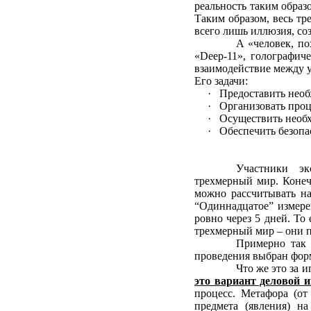
реальность таким образ
Таким образом, весь тр
всего лишь иллюзия, с
А «человек, по
«Deep-11», голографич
взаимодействие между 
Его задачи:
· Предоставить нео
· Организовать проц
· Осуществить необ
· Обеспечить безопас
Участники эк
трехмерный мир. Конечн
можно рассчитывать на
“Одиннадцатое” измере
ровно через 5 дней. То 
трехмерный мир – они п
Примерно так 
проведения выбран фор
Что же это за 
это вариант деловой 
процесс. Метафора (от
предмета (явления) н