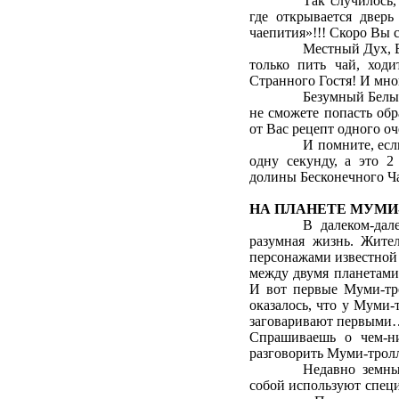
Так случилось,
где открывается двер
чаепития»!!! Скоро Вы с
Местный Дух, Б
только пить чай, ходи
Странного Гостя! И мно
Безумный Белый
не сможете попасть обр
от Вас рецепт одного о
И помните, есл
одну секунду, а это 2
долины Бесконечного Ча
НА ПЛАНЕТЕ МУМИ
В далеком-дал
разумная жизнь. Жител
персонажами известной
между двумя планетами
И вот первые Муми-тр
оказалось, что у Муми-
заговаривают первыми…
Спрашиваешь о чем-н
разговорить Муми-тро
Недавно земны
собой используют специ