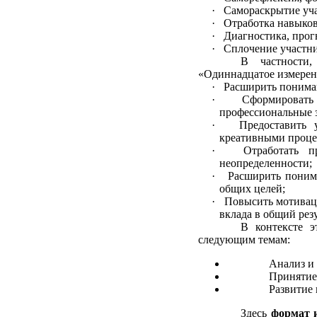
· Самораскрытие уча
· Отработка навыков
· Диагностика, прог
· Сплочение участни
В частности
«Одиннадцатое измерен
· Расширить пониман
· Сформировать у
профессиональные з
· Предоставить уч
креативными проце
· Отработать про
неопределенности;
· Расширить понима
общих целей;
· Повысить мотиваци
вклада в общий резу
В контексте 
следующим темам:
Анализ и
Принятие
Развитие 
Здесь
формат 