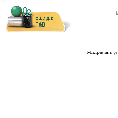
МскТренинги.р