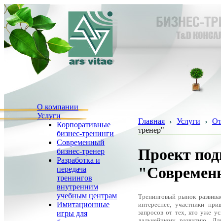
О компании
Услуги
Главная
Услуги
От
Корпоративные
тренер"
бизнес-тренинги
Современный
Проект под
бизнес-тренер
Разработка и
"Современн
передача
тренингов
внутренним
учебным центрам
Тренинговый рынок развива
Имитационные
интереснее, участники при
запросов от тех, кто уже у
игры для
дальнейшему развитию. Дл