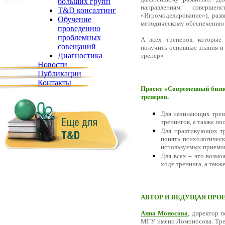
больших групп
направлениям: совершен
T&D консалтинг
«Игромоделирование»), раз
Обучение
методическому обеспечению т
проведению
проблемных
А всех тренеров, которые 
совещаний
получить основные знания и
Диагностика
тренер»
Новости
Публикации
Контакты
Проект «Современный бизне
тренеров.
Для начинающих трене
тренингов, а также по
Для практикующих тр
понять психологическ
используемых приемо
Для всех – это возмо
ходе тренинга, а так
АВТОР И ВЕДУЩАЯ ПРОЕ
Анна Моносова
, директор 
МГУ имени Ломоносова. Трен