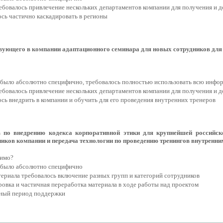
ребовалось привлечение нескольких департаментов компании для получения и
сь частично каскадировать в регионы
вующего в компании адаптационного семинара для новых сотрудников дл
 было абсолютно специфично, требовалось полностью использовать всю инф
ребовалось привлечение нескольких департаментов компании для получения и
сь внедрить в компании и обучить для его проведения внутренних тренеров
в по внедрению кодекса корпоративной этики для крупнейшей российск
ников компании и передача технологии по проведению тренингов внутренни
димо?
 было абсолютно специфично
териала требовалось включение разных групп и категорий сотрудников
ровка и частичная переработка материала в ходе работы над проектом
ьный период поддержки