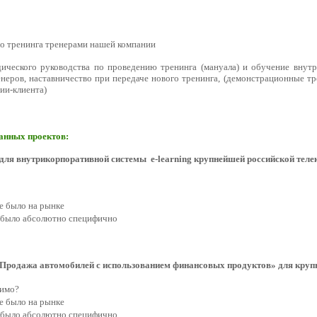
о тренинга тренерами нашей компании
ического руководства по проведению тренинга (мануала) и обучение внут
неров, наставничество при передаче нового тренинга, (демонстрационные тре
ии-клиента)
анных проектов:
 для внутрикорпоративной системы e-learning крупнейшей российской те
е было на рынке
 было абсолютно специфично
«Продажа автомобилей с использованием финансовых продуктов» для кру
димо?
е было на рынке
 было абсолютно специфично