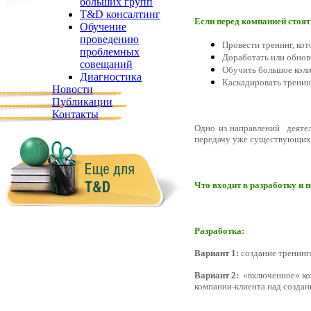
больших групп
T&D консалтинг
Если перед компанией стоят
Обучение
проведению
Провести тренинг, кот
проблемных
Доработать или обно
совещаний
Обучить большое коли
Диагностика
Каскадировать тренин
Новости
Публикации
Контакты
Одно из направлений деятел
передачу уже существующих 
Что входит в разработку и 
Разработка:
Вариант 1:
создание тренинг
Вариант 2:
«включенное» кон
компании-клиента над создан