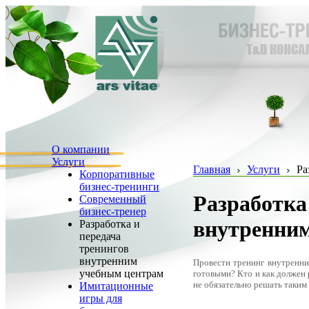
О компании
Услуги
Главная
Услуги
Ра
Корпоративные
бизнес-тренинги
Разработка
Современный
бизнес-тренер
внутренни
Разработка и
передача
тренингов
внутренним
Провести тренинг внутренни
учебным центрам
готовыми? Кто и как должен 
не обязательно решать таким
Имитационные
игры для