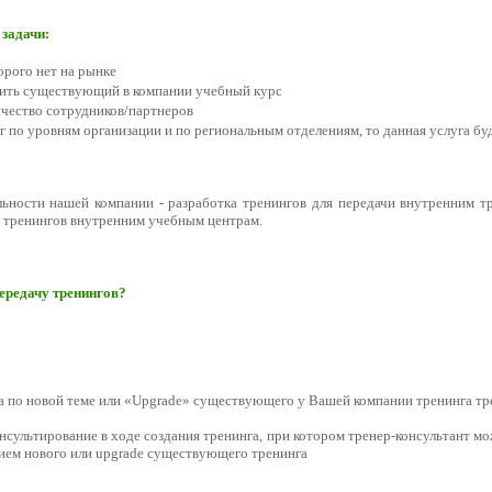
 задачи:
орого нет на рынке
вить существующий в компании учебный курс
чество сотрудников/партнеров
г по уровням организации и по региональным отделениям, то данная услуга б
ьности нашей компании - разработка тренингов для передачи внутренним т
тренингов внутренним учебным центрам.
передачу тренингов?
а по новой теме или «Upgrade» существующего у Вашей компании тренинга тре
сультирование в ходе создания тренинга, при котором тренер-консультант мо
ием нового или upgrade существующего тренинга