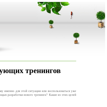
вующих тренингов
у именно для этой ситуации или воспользоваться уже
ощью разработки нового тренинга? Какие из этих целей