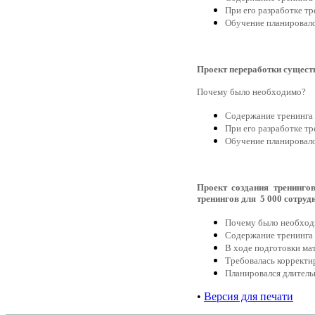
При его разработке т
Обучение планировало
Проект переработки сущест
Почему было необходимо?
Содержание тренинга
При его разработке т
Обучение планировало
Проект создания тренинго
тренингов для 5 000 сотруд
Почему было необхо
Содержание тренинга
В ходе подготовки ма
Требовалась корректи
Планировался длител
•
Версия для печати