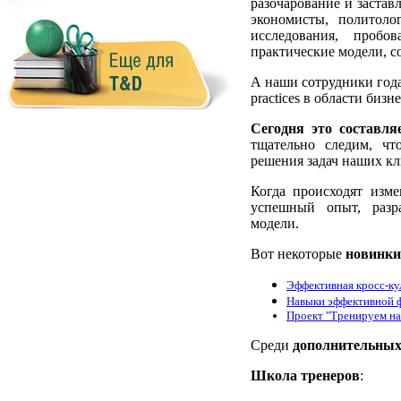
разочарование и застав
экономисты, политоло
исследования, пробо
практические модели, с
А наши сотрудники года
practices в области бизн
Сегодня это составл
тщательно следим, чт
решения задач наших к
Когда происходят изм
успешный опыт, разра
модели.
Вот некоторые
новинки
Эффективная кросс-ку
Навыки эффективной 
Проект "Тренируем на
Среди
дополнительных
Школа тренеров
: