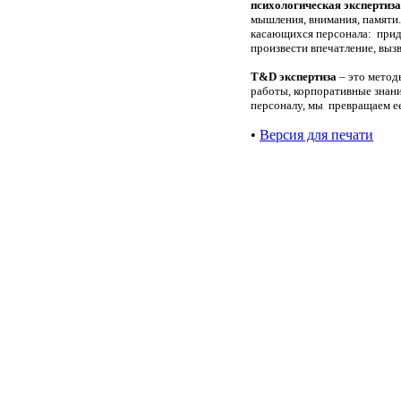
психологическая экспертиза
мышления, внимания, памяти
касающихся персонала: приду
произвести впечатление, вызв
T&D экспертиза
– это методы
работы, корпоративные знан
персоналу, мы превращаем ее
•
Версия для печати