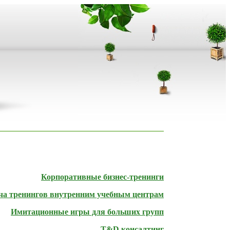
Корпоративные бизнес-тренинги
ача тренингов внутренним учебным центрам
Имитационные игры для больших групп
T&D консалтинг