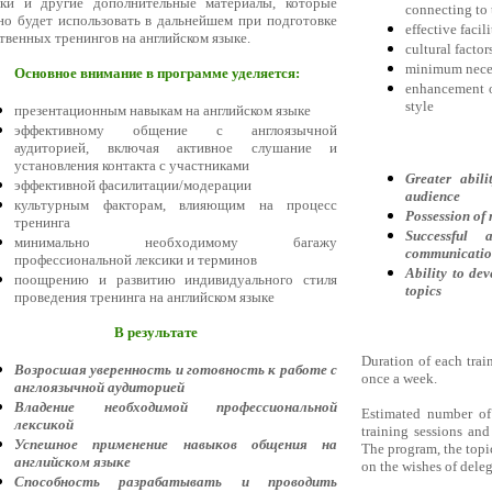
лки и другие дополнительные материалы, которые
connecting to 
о будет использовать в дальнейшем при подготовке
effective facil
твенных тренингов на английском языке.
cultural factor
minimum neces
Основное внимание в программе уделяется:
enhancement of
style
презентационным навыкам на английском языке
эффективному общение с англоязычной
аудиторией, включая активное слушание и
установления контакта с участниками
Greater abil
эффективной фасилитации/модерации
audience
культурным факторам, влияющим на процесс
Possession of 
тренинга
Successful 
минимально необходимому багажу
communication
профессиональной лексики и терминов
Ability to de
поощрению и развитию индивидуального стиля
topics
проведения тренинга на английском языке
В результате
Duration of each trai
Возросшая уверенность и готовность к работе с
once a week.
англоязычной аудиторией
Владение необходимой профессиональной
Estimated number of 
лексикой
training sessions and
Успешное применение навыков общения на
The program, the topi
английском языке
on the wishes of deleg
Способность разрабатывать и проводить