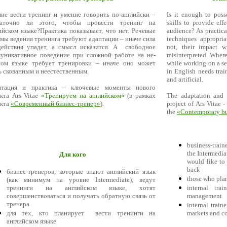
ие вести тренинг и умение говорить по-английски –
Is it enough to poss
таточно ли этого, чтобы провести тренинг на
skills to provide eff
ийском языке?Практика показывает, что нет. Речевые
audience? As practica
мы ведения тренинга требуют адаптации – иначе сила
techniques appropria
ействия упадет, а смысл исказится. А свободное
not, their impact 
уникативное поведение при сложной работе на не-
misinterpreted. Where
ном языке требует тренировки – иначе оно может
while working on a s
ь скованным и неестественным.
in English needs tra
and artificial.
птация и практика – ключевые моменты нового
кта Ars Vitae
«Тренируем на английском»
(в рамках
The adaptation and 
екта
«Современный бизнес-тренер»
).
project of Ars Vitae 
the
«Contemporary bus
business-train
the Intermedia
Для кого
would like to 
back
бизнес-тренеров, которые знают английский язык
those who plan
(как минимум на уровне Intermediate), ведут
тренинги на английском языке, хотят
internal tra
совершенствоваться и получать обратную связь от
management
тренера
internal train
для тех, кто планирует вести тренинги на
markets and co
английском языке