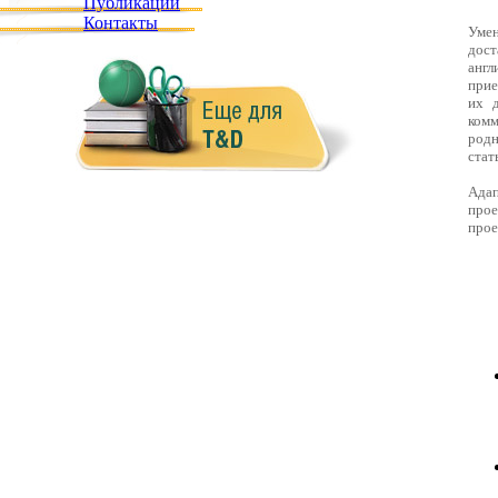
Публикации
Контакты
Умен
дос
англ
прие
их д
комм
род
стат
Ада
прое
про