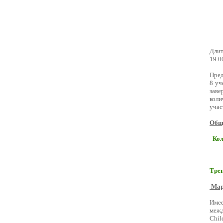
Длит
19.0
Пред
8 уч
зав
коли
учас
Обща
Кол
Трен
Мар
Име
меж
Chi