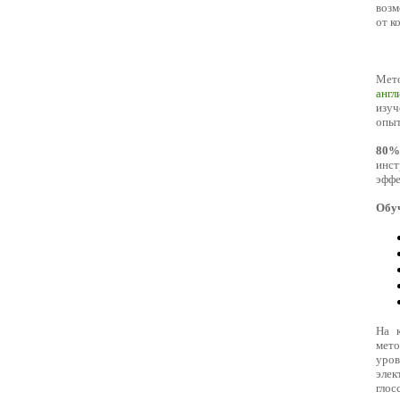
возм
от к
Мет
англ
изуч
опыт
80%
инс
эффе
Обуч
На 
мето
уро
элек
гло