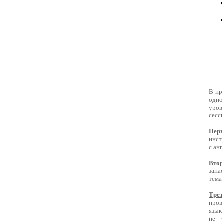
В пр
одн
уров
сесс
Пер
инст
с ан
Вто
запа
тема
Тре
про
язык
не 