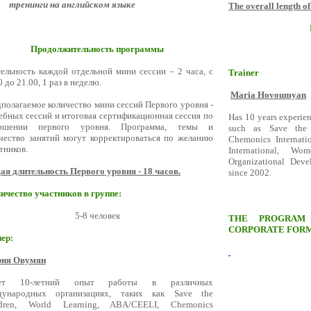
тренинги на английском языке
The overall length of
Продолжительность программы
ельность каждой отдельной мини сессии – 2 часа, с
Trainer
0 до 21.00, 1 раз в неделю.
Maria Hovoumyan
полагаемое количество мини сессий Первого уровня -
ебных сессий и итоговая сертификационная сессия по
Has 10 years experien
ершении первого уровня. Программа, темы и
such as Save the 
чество занятий могут корректироваться по желанию
Chemonics Internati
тников.
International, Wo
Organizational Devel
я длительность Первого уровня - 18 часов.
since 2002.
ичество участников в группе:
5-8 человек
THE PROGRAM
CORPORATE FOR
ер:
ия Овумян
ет 10-летний опыт работы в различных
дународных организациях, таких как Save the
ldren, World Learning, ABA/CEELI, Chemonics