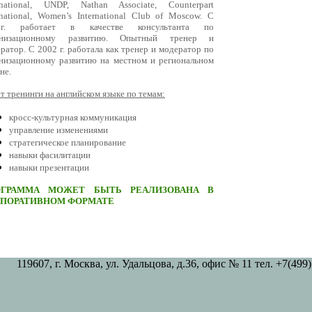
rnational, UNDP, Nathan Associate, Counterpart
rnational, Women’s International Club of Moscow. С
2г. работает в качестве консультанта по
анизационному развитию. Опытный тренер и
ратор. C 2002 г. работала как тренер и модератор по
низационному развитию на местном и региональном
не.
т тренинги на английском языке по темам:
кросс-культурная коммуникация
управление изменениями
стратегическое планирование
навыки фасилитации
навыки презентации
ОГРАММА МОЖЕТ БЫТЬ РЕАЛИЗОВАНА В
РПОРАТИВНОМ ФОРМАТЕ
119607, г. Москва, ул. Удальцова, д.36, офис № 11 тел. +7(49