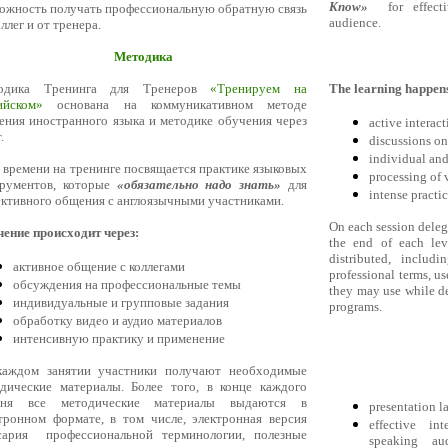
Know»
for effectiv
ожность получать профессиональную обратную связь
audience.
оллег и от тренера.
Методика
одика Тренинга для Тренеров
«Тренируем на
The learning happen
ийском»
основана на коммуникативном методе
ения иностранного языка и методике обучения через
active interac
.
discussions on
individual and
времени на тренинге посвящается практике языковых
processing of 
трументов, которые
«обязательно надо знать»
для
intense practi
ктивного общения с англоязычными участниками.
On each session deleg
ение происходит через:
the end of each leve
distributed, includ
активное общение с коллегами
professional terms, us
обсуждения на профессиональные темы
they may use while d
индивидуальные и групповые задания
programs.
обработку видео и аудио материалов
интенсивную практику и применение
каждом занятии участники получают необходимые
дические материалы. Более того, в конце каждого
вня все методические материалы выдаются в
presentation l
тронном формате, в том числе, электронная версия
effective in
ссария профессиональной терминологии, полезные
speaking au