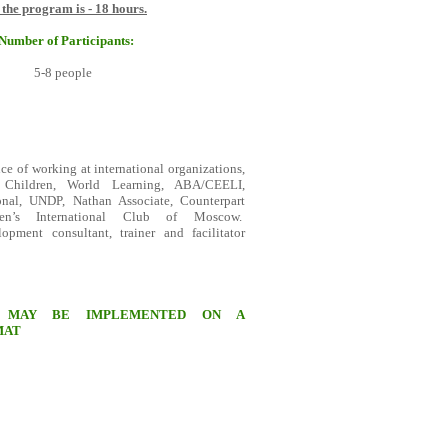
 the program is - 18 hours.
Number of Participants:
5-8 people
ce of working at international organizations,
Children, World Learning, ABA/CEELI,
onal, UNDP, Nathan Associate, Counterpart
men’s International Club of Moscow.
opment consultant, trainer and facilitator
 MAY BE IMPLEMENTED ON A
MAT