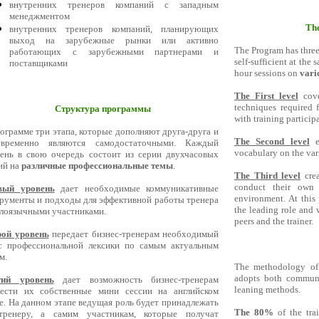
внутренних тренеров компаний с западным
менеджментом
The
внутренних тренеров компаний, планирующих
выход на зарубежные рынки или активно
The Program has three
работающих с зарубежными партнерами и
self-sufficient at the 
поставщиками
hour sessions on
vari
The First level
cove
techniques required 
Структура программы
with training particip
ограмме три этапа, которые дополняют друга-друга и
The Second level
en
овременно являются самодостаточными. Каждый
vocabulary on the vari
ень в свою очередь состоит из серии двухчасовых
ий на
различные профессиональные темы
.
The Third level
crea
conduct their own 
вый уровень
дает необходимые коммуникативные
environment. At this 
рументы и подходы для эффективной работы тренера
the leading role and 
глоязычными участниками.
peers and the trainer.
рой уровень
передает бизнес-тренерам необходимый
с профессиональной лексики по самым актуальным
м.
The methodology o
adopts both communi
тий уровень
дает возможность бизнес-тренерам
leaning methods.
вести их собственные мини сессии на английском
е. На данном этапе ведущая роль будет принадлежать
The 80%
of the tra
тренеру, а самим участникам, которые получат