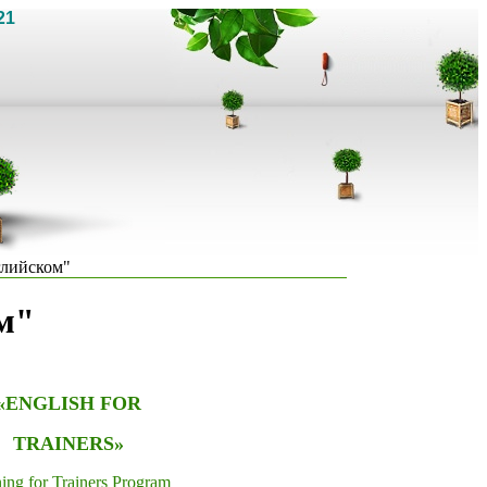
21
глийском"
м"
«ENGLISH FOR
TRAINERS»
ning for Trainers Program