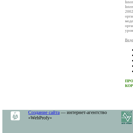
Inte
Inte
200
орг
моде
орга
уров
Веде
ПР
КО
Создание сайта
— интернет-агентство
«WebProfy»