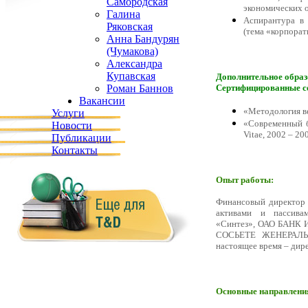
Самородская
экономических 
Галина
Аспирантура в
Ряковская
(тема «корпора
Анна Бандурян
(Чумакова)
Александра
Купавская
Дополнительное образ
Сертифицированные с
Роман Баннов
Вакансии
«Методология в
Услуги
«Современный б
Новости
Vitae, 2002 – 20
Публикации
Контакты
Опыт работы:
Финансовый директор
активами и пассива
«Синтез», ОАО БАНК ИБ
СОСЬЕТЕ ЖЕНЕРАЛЬ В
настоящее время – дире
Основные направлени