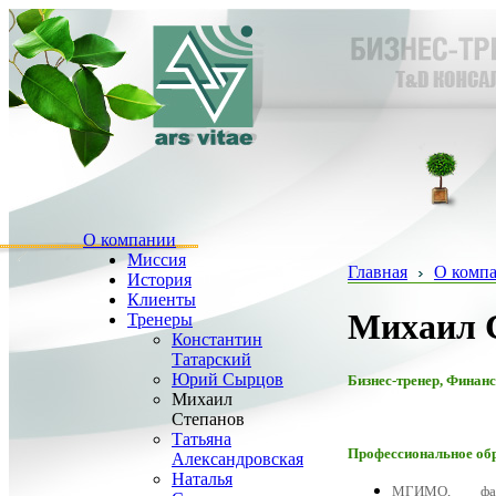
О компании
Миссия
Главная
О комп
История
Клиенты
Михаил 
Тренеры
Константин
Татарский
Юрий Сырцов
Бизнес-тренер, Финан
Михаил
Степанов
Татьяна
Профессиональное обр
Александровская
Наталья
МГИМО, факу