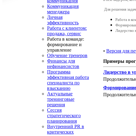
коммуникация
Коммуникация
Для решения задач
менеджера
Личная
Работа в ко
эффективность
Формирова
Работа с клиентом:
Лидерство 
продажа, сервис
Работа в команде:
формирование и
управление
•
Версия для пе
Обучение тренеров
Финансы для
Примеры прог
нефинансистов
Программа
Лидерство в у
эффективная работа
Продолжительно
специалиста по
Формирование
взысканию
Актуальные
Продолжительнос
тренинговые
решения
Сессия
стратегического
планирования
Внутренний PR в
критических