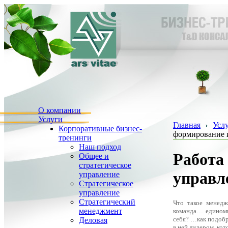
О компании
Услуги
Главная
Усл
Корпоративные бизнес-
формирование 
тренинги
Наш подход
Работа
Общее и
стратегическое
управл
управление
Стратегическое
управление
Стратегический
Что такое менедж
менеджмент
команда… единомы
себя? …как подобра
Деловая
в ней лидером, ко