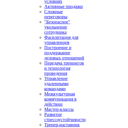
условиях
Активные продажи
Сложные
переговоры
"Безопасное"
увольнение
сотрудника
Фасилитация для
управленцев
Построение и
поддержание
деловых отношений
Передача тренингов
и технология
проведения
Управление
удаленными
командами
Межкультурная
коммуникация в
действии
Мастер-классы
Развитие
стрессоустойчивости
Тренер-наставник