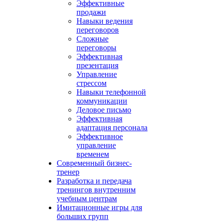
Эффективные
продажи
Навыки ведения
переговоров
Сложные
переговоры
Эффективная
презентация
Управление
стрессом
Навыки телефонной
коммуникации
Деловое письмо
Эффективная
адаптация персонала
Эффективное
управление
временем
Современный бизнес-
тренер
Разработка и передача
тренингов внутренним
учебным центрам
Имитационные игры для
больших групп