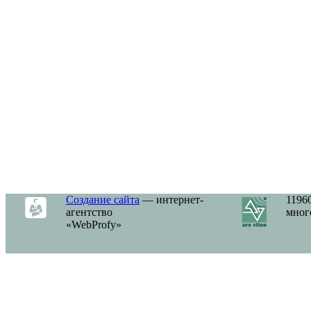
Создание сайта
— интернет-
11960
агентство
мног
«WebProfy»