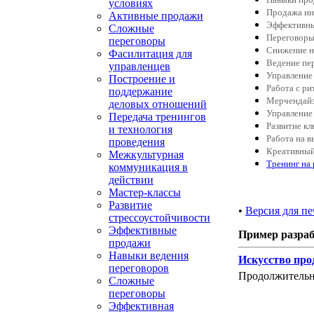
условиях
Продажа ин
Активные продажи
Эффективны
Сложные
Переговоры
переговоры
Снижение н
Фасилитация для
Ведение пе
управленцев
Управление
Построение и
Работа с ри
поддержание
Мерчендай
деловых отношений
Управление
Передача тренингов
Развитие к
и технология
Работа на в
проведения
Креативный
Межкультурная
Тренинг на
коммуникация в
действии
Мастер-классы
Развитие
•
Версия для пе
стрессоустойчивости
Эффективные
Пример разра
продажи
Навыки ведения
Искусство пр
переговоров
Продолжительно
Сложные
переговоры
Эффективная