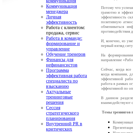
коммуникация
Коммуникация
Потому что успешн
менеджера
грамотно и эффект
Личная
эффективность ск
позитивную атмос
эффективность
обмениваться ин
Работа с клиентом:
противодействия д
продажа, сервис
Работа в команде:
И, конечно, из ум
формирование и
первый взгляд си
управление
Обучение тренеров
На формировании
Финансы для
направление «Рабо
нефинансистов
Сейчас, когда вс
Программа
когда компании, д
эффективная работа
эффективной рабо
специалиста по
работа в рамках о
взысканию
эффективной по о
Актуальные
тренинговые
В данном разделе
решения
взаимодействуют с
Сессия
Темы тренингов п
стратегического
планирования
Коммуникат
Внутренний PR в
Презентаци
критических
Навыки пр