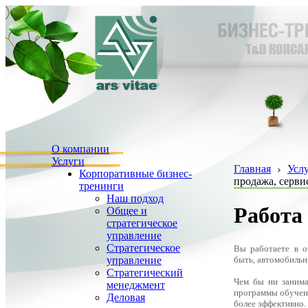
О компании
Услуги
Главная
Усл
Корпоративные бизнес-
продажа, серви
тренинги
Наш подход
Работа 
Общее и
стратегическое
управление
Стратегическое
Вы работаете в о
быть, автомобиль
управление
Стратегический
Чем бы ни занима
менеджмент
программы обучени
Деловая
более эффективно.