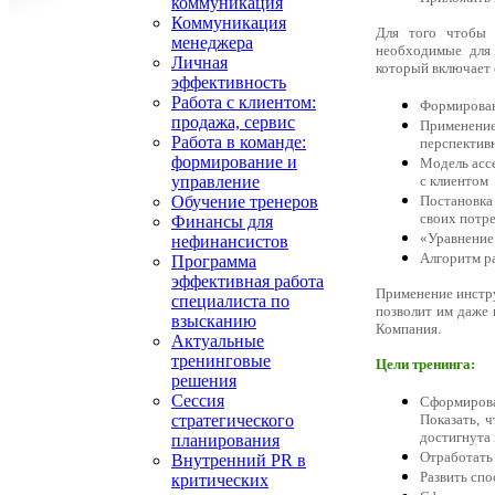
коммуникация
Коммуникация
Для того чтобы 
менеджера
необходимые для 
Личная
который включает
эффективность
Работа с клиентом:
Формировани
продажа, сервис
Применение
Работа в команде:
перспектив
формирование и
Модель асс
с клиентом
управление
Постановка
Обучение тренеров
своих потр
Финансы для
«Уравнение
нефинансистов
Алгоритм р
Программа
эффективная работа
Применение инстру
специалиста по
позволит им даже 
взысканию
Компания.
Актуальные
тренинговые
Цели тренинга:
решения
Сессия
Сформирова
Показать, 
стратегического
достигнута
планирования
Отработать
Внутренний PR в
Развить сп
критических