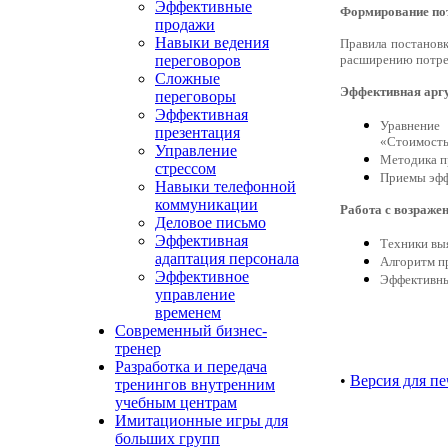
Эффективные
Формирование пот
продажи
Навыки ведения
Правила постанов
расширению потр
переговоров
Сложные
Эффективная арг
переговоры
Эффективная
Уравнение
презентация
«Стоимость
Управление
Методика п
стрессом
Приемы эфф
Навыки телефонной
коммуникации
Работа с возраже
Деловое письмо
Эффективная
Техники вы
адаптация персонала
Алгоритм п
Эффективное
Эффективны
управление
временем
Современный бизнес-
тренер
Разработка и передача
•
Версия для пе
тренингов внутренним
учебным центрам
Имитационные игры для
больших групп