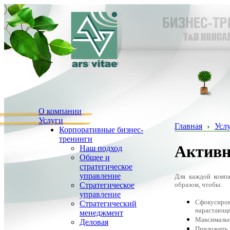
О компании
Услуги
Главная
Усл
Корпоративные бизнес-
тренинги
Активн
Наш подход
Общее и
стратегическое
управление
Для каждой компа
образом, чтобы:
Стратегическое
управление
Сфокусиро
Стратегический
нарастающе
менеджмент
Максимальн
Деловая
Приложить 