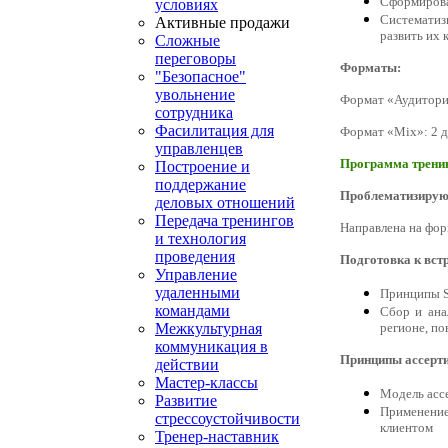
Сформирова
условиях
Систематиз
Активные продажи
развить их
Сложные
переговоры
Форматы:
"Безопасное"
увольнение
Формат «Аудитория
сотрудника
Фасилитация для
Формат «Mix»: 2 д
управленцев
Программа трени
Построение и
поддержание
Проблематизирую
деловых отношений
Передача тренингов
Направлена на фор
и технология
проведения
Подготовка к вст
Управление
удаленными
Принципы 
командами
Сбор и ана
регионе, п
Межкультурная
коммуникация в
Принципы ассерт
действии
Мастер-классы
Модель асс
Развитие
Применени
стрессоустойчивости
клиентом
Тренер-наставник