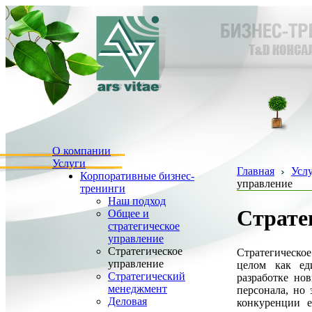
О компании
Услуги
Главная
Усл
Корпоративные бизнес-
управление
тренинги
Наш подход
Страте
Общее и
стратегическое
управление
Стратегическое
Стратегическо
управление
целом как ед
Стратегический
разработке но
менеджмент
персонала, но
Деловая
конкуренции е