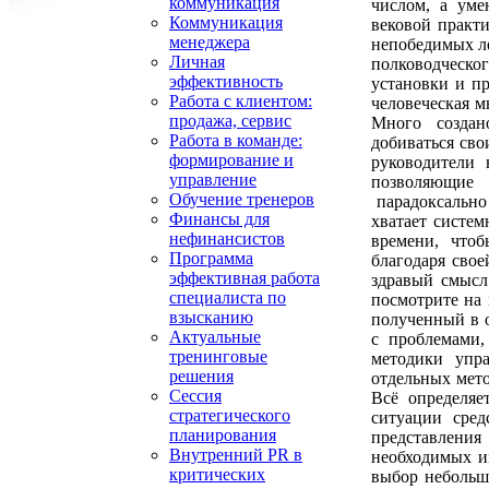
коммуникация
числом, а уме
Коммуникация
вековой практи
менеджера
непобедимых ле
Личная
полководческог
эффективность
установки и п
Работа с клиентом:
человеческая м
продажа, сервис
Много создан
Работа в команде:
добиваться сво
формирование и
руководители 
управление
позволяющие
Обучение тренеров
парадоксально 
Финансы для
хватает систем
нефинансистов
времени, что
Программа
благодаря свое
эффективная работа
здравый смысл
специалиста по
посмотрите на 
взысканию
полученный в о
Актуальные
с проблемами,
тренинговые
методики упр
решения
отдельных мето
Сессия
Всё определяе
стратегического
ситуации сред
планирования
представления
Внутренний PR в
необходимых ин
критических
выбор небольш