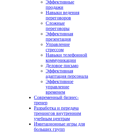
Эффективные
продажи
Навыки ведения
переговоров
Сложные
переговоры
Эффективная
презентация
Управление
стрессом
Навыки телефонной
коммуникации
Деловое письмо
Эффективная
адаптация персонала
Эффективное
управление
временем
Современный бизнес-
тренер
Разработка и передача
тренингов внутренним
учебным центрам
Имитационные игры для
больших групп