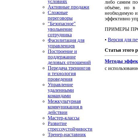
условиях
либо самим по
Активные продажи
объёме, но в 
Сложные
необходимую ин
переговоры
эффективно упр
"Безопасное"
ПРИМЕРЫ ПР
увольнение
сотрудника
•
Версия для пе
Фасилитация для
управленцев
Статьи этого р
Построение и
поддержание
Методы эффек
деловых отношений
Передача тренингов
с использовани
и технология
проведения
Управление
удаленными
командами
Межкультурная
коммуникация в
действии
Мастер-классы
Развитие
стрессоустойчивости
Тренер-наставник