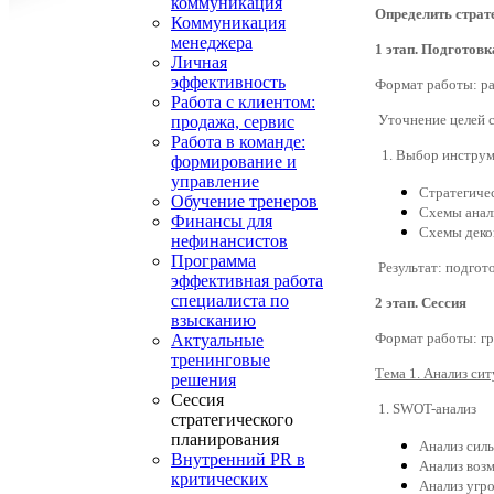
коммуникация
Определить страт
Коммуникация
менеджера
1 этап. Подготовк
Личная
эффективность
Формат работы: р
Работа с клиентом:
Уточнение целей 
продажа, сервис
Работа в команде:
1. Выбор инструме
формирование и
управление
Стратегичес
Обучение тренеров
Схемы анал
Финансы для
Схемы деко
нефинансистов
Программа
Результат: подгот
эффективная работа
специалиста по
2 этап. Сессия
взысканию
Формат работы: гр
Актуальные
тренинговые
Тема 1. Анализ си
решения
Сессия
1. SWOT-анализ
стратегического
планирования
Анализ сил
Внутренний PR в
Анализ воз
критических
Анализ угр