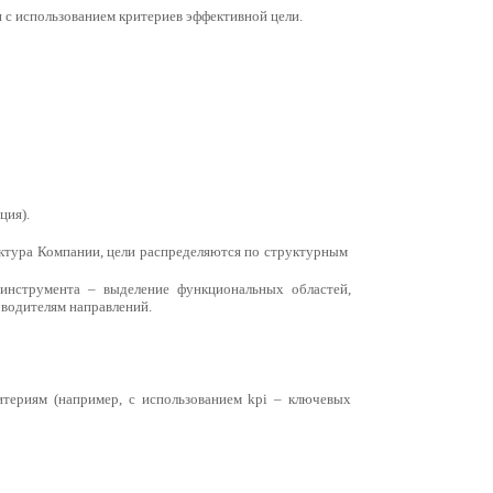
 с использованием критериев эффективной цели.
ция).
уктура Компании, цели распределяются по структурным
нструмента – выделение функциональных областей,
оводителям направлений.
териям (например, с использованием kpi – ключевых