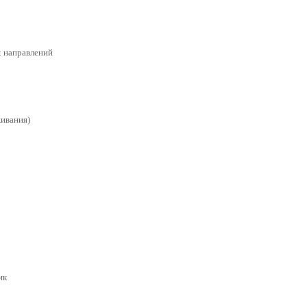
х направлений
живания)
ик