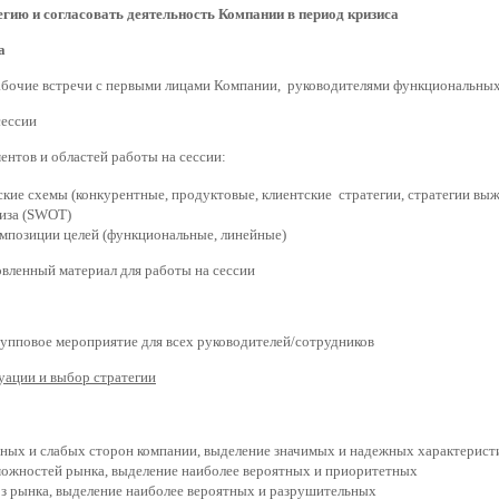
егию и согласовать деятельность Компании в период кризиса
а
абочие встречи с первыми лицами Компании, руководителями функциональны
сессии
нтов и областей работы на сессии:
кие схемы (конкурентные, продуктовые, клиентские стратегии, стратегии вы
иза (SWOT)
мпозиции целей (функциональные, линейные)
овленный материал для работы на сессии
упповое мероприятие для всех руководителей/сотрудников
туации и выбор стратегии
ьных и слабых сторон компании, выделение значимых и надежных характерист
можностей рынка, выделение наиболее вероятных и приоритетных
оз рынка, выделение наиболее вероятных и разрушительных