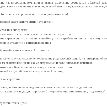
ние характеристик компании и рынка, выделение возможных областей разв
одверженных внешнему влиянию, неустойчивых и нуждающихся в компенсации
 (на основе выбранных на этапе подготовки схем)
ранной схеме конкурентной стратегии:
угольник лидерства»
е местонахождения на схеме основных конкурентов
ние характеристик компании с необходимыми требованиями для реализации ка
енений стратегий в кризисный период
ранной схеме клиентской стратегии:
 клиентов» (возможно использование ряда классификаций, например, по объему
е местонахождения на схеме актуальных и потенциальных клиентов
можностей Компании по взаимодействию с клиентами
енений ситуаций клиентов в кризисный период
емой стратегии
проведенного анализа выделяются возможные направления движения
ся желаемые подходы к рискам (игнорирование, минимизация, подготовка)
)
тратегических целей