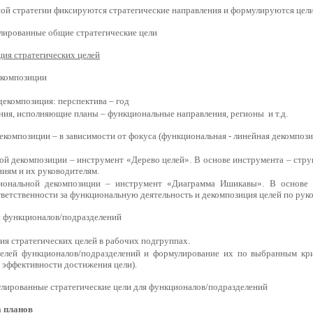
ой стратегии фиксируются стратегические направления и формулируются цели
лированные общие стратегические цели
ция стратегических целей
екомпозиции
екомпозиция: перспектива – год
ния, исполняющие планы – функциональные направления, регионы и т.д.
композиции – в зависимости от фокуса (функциональная - линейная декомпози
ой декомпозиции – инструмент «Дерево целей». В основе инструмента – стр
иям и их руководителям.
ональной декомпозиции – инструмент «Диаграмма Ишикавы». В основе и
ветственности за функциональную деятельность и декомпозиция целей по рук
й функционалов/подразделений
я стратегических целей в рабочих подгруппах.
елей функционалов/подразделений и формулирование их по выбранным кри
 эффективности достижения цели).
лированные стратегические цели для функционалов/подразделений
а планов