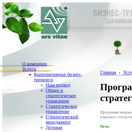
О компании
Услуги
Главная
Усл
Корпоративные бизнес-
тренинги
Програ
Наш подход
Общее и
страте
стратегическое
управление
Стратегическое
управление
Программа направл
Стратегический
в кризисе, согласо
менеджмент
Цель:
Деловая