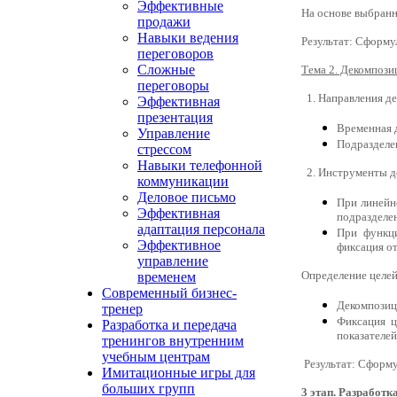
Эффективные
На основе выбранн
продажи
Навыки ведения
Результат: Сформу
переговоров
Сложные
Тема 2. Декомпози
переговоры
1. Направления д
Эффективная
презентация
Временная д
Управление
Подразделе
стрессом
Навыки телефонной
2. Инструменты де
коммуникации
Деловое письмо
При линейн
Эффективная
подразделен
адаптация персонала
При функци
Эффективное
фиксация от
управление
Определение целе
временем
Современный бизнес-
Декомпозици
тренер
Фиксация ц
Разработка и передача
показателей
тренингов внутренним
учебным центрам
Результат: Сформу
Имитационные игры для
больших групп
3 этап. Разработк