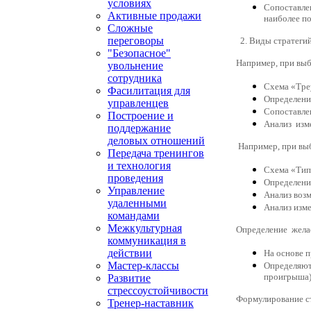
условиях
Сопоставле
Активные продажи
наиболее п
Сложные
переговоры
2. Виды стратегий
"Безопасное"
Например, при выб
увольнение
сотрудника
Схема «Тре
Фасилитация для
Определени
управленцев
Сопоставле
Построение и
Анализ изм
поддержание
деловых отношений
Например, при выб
Передача тренингов
и технология
Схема «Типы
проведения
Определени
Управление
Анализ воз
удаленными
Анализ изм
командами
Межкультурная
Определение жела
коммуникация в
действии
На основе 
Мастер-классы
Определяют
проигрыша
Развитие
стрессоустойчивости
Формулирование с
Тренер-наставник