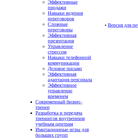
Эффективные
продажи
Навыки ведения
переговоров
Сложные
•
Версия для пе
переговоры
Эффективная
презентация
Управление
стрессом
Навыки телефонной
коммуникации
Деловое письмо
Эффективная
адаптация персонала
Эффективное
управление
временем
Современный бизнес-
тренер
Разработка и передача
тренингов внутренним
учебным центрам
Имитационные игры для
больших групп