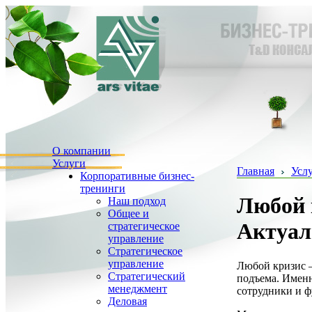
О компании
Услуги
Главная
Усл
Корпоративные бизнес-
тренинги
Любой 
Наш подход
Общее и
Актуал
стратегическое
управление
Стратегическое
управление
Любой кризис –
Стратегический
подъема. Именн
менеджмент
сотрудники и ф
Деловая