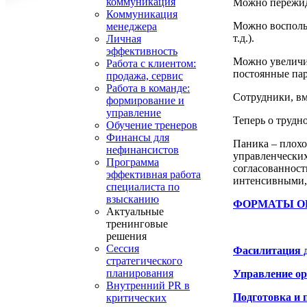
коммуникация
Можно пережида
Коммуникация
Можно воспольз
менеджера
т.д.).
Личная
эффективность
Можно увеличит
Работа с клиентом:
постоянные па
продажа, сервис
Работа в команде:
Сотрудники, вм
формирование и
управление
Теперь о трудно
Обучение тренеров
Финансы для
Паника – плохо
нефинансистов
управленческих
Программа
согласованност
эффективная работа
интенсивными, 
специалиста по
взысканию
ФОРМАТЫ О
Актуальные
тренинговые
решения
Сессия
Фасилитация 
стратегического
планирования
Управление ор
Внутренний PR в
Подготовка и 
критических