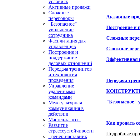
условиях
Активные продажи
Сложные
Активные про
переговоры
"Безопасное"
Построение и 
увольнение
сотрудника
Сложные пере
Фасилитация для
управленцев
Сложные пере
Построение и
поддержание
Эффективная р
деловых отношений
Передача тренингов
и технология
проведения
Передача трен
Управление
КОНСТРУКТИВ
удаленными
командами
"Безопасное" 
Межкультурная
коммуникация в
действии
Мастер-классы
Как продать с
Развитие
стрессоустойчивости
Подробные прог
Тренер-наставник