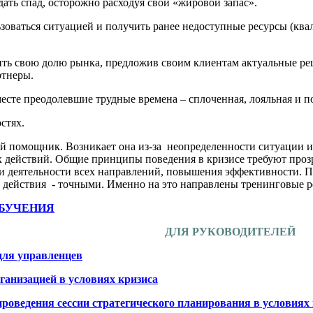
ть спад, осторожно расходуя свой «жировой запас».
оваться ситуацией и получить ранее недоступные ресурсы (кв
ь свою долю рынка, предложив своим клиентам актуальные реш
ртнеры.
есте преодолевшие трудные времена – сплоченная, лояльная и п
стях.
й помощник. Возникает она из-за неопределенности ситуации 
 действий. Общие принципы поведения в кризисе требуют проз
и деятельности всех направлений, повышения эффективности. П
действия - точными. Именно на это направлены тренинговые р
БУЧЕНИЯ
ДЛЯ РУКОВОДИТЕЛЕЙ
для управленцев
ганизацией в условиях кризиса
проведения сессии стратегического планирования в условиях