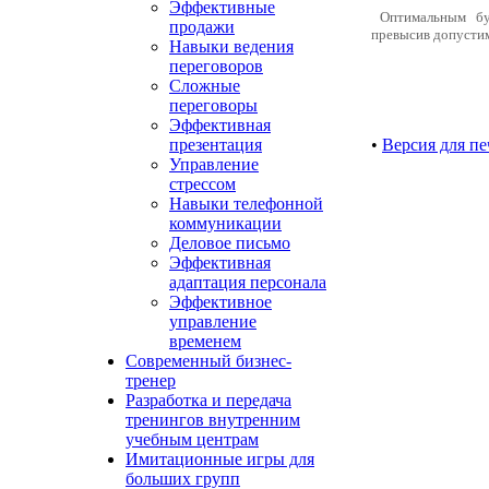
Эффективные
Оптимальным буд
продажи
превысив допустим
Навыки ведения
переговоров
Сложные
переговоры
Эффективная
презентация
•
Версия для пе
Управление
стрессом
Навыки телефонной
коммуникации
Деловое письмо
Эффективная
адаптация персонала
Эффективное
управление
временем
Современный бизнес-
тренер
Разработка и передача
тренингов внутренним
учебным центрам
Имитационные игры для
больших групп