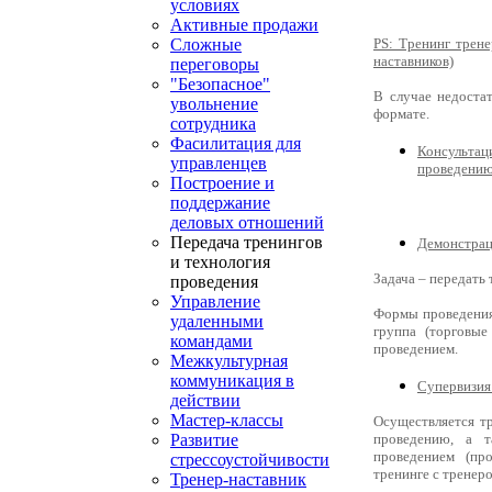
условиях
Активные продажи
Сложные
PS
: Тренинг трен
наставников)
переговоры
"Безопасное"
В случае недоста
увольнение
формате.
сотрудника
Фасилитация для
Консульта
управленцев
проведению 
Построение и
поддержание
деловых отношений
Передача тренингов
Демонстрац
и технология
Задача – передать
проведения
Управление
Формы проведения:
удаленными
группа (торговые
командами
проведением.
Межкультурная
коммуникация в
Супервизия
действии
Мастер-классы
Осуществляется т
Развитие
проведению, а т
проведением (пр
стрессоустойчивости
тренинге с тренеро
Тренер-наставник