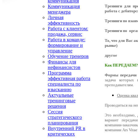
коммуникация
Коммуникация
Тренинги для пр
работа с дебитор
менеджера
Личная
Тренинги по взаи
эффективность
Работа с клиентом:
Тренинги по орга
продажа, сервис
Работа в команде:
То, что для Вас а
формирование и
рынке)
управление
другое
Обучение тренеров
Финансы для
Как ПЕРЕДАЕМ?
нефинансистов
Программа
Формы передачи
эффективная работа
задача которых 
специалиста по
преподавателям.
взысканию
Актуальные
Оценка ква
тренинговые
Проводиться на не
решения
Сессия
Это необходимо, 
стратегического
вариант передач
планирования
компании-заказчи
Внутренний PR в
компании Ars Vita
критических