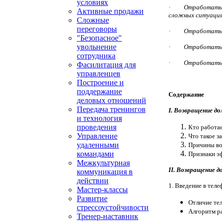
условиях
·
Отработать 
Активные продажи
сложных ситуаци
Сложные
переговоры
·
Отработать 
"Безопасное"
увольнение
·
Отработать 
сотрудника
·
Отработать 
Фасилитация для
управленцев
Построение и
поддержание
Содержание
деловых отношений
Передача тренингов
I. Возвращение дол
и технология
проведения
Кто работа
Управление
Что такое з
удаленными
Причины во
командами
Признаки э
Межкультурная
II. Возвращение д
коммуникация в
действии
1. Введение в тел
Мастер-классы
Развитие
Отличие те
стрессоустойчивости
Алгоритм р
Тренер-наставник