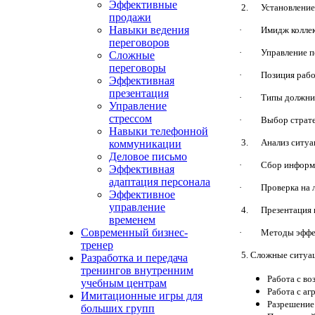
Эффективные
2. Установление 
продажи
Навыки ведения
· Имидж коллек
переговоров
· Управление пе
Сложные
переговоры
· Позиция работы
Эффективная
презентация
· Типы должни
Управление
стрессом
· Выбор стратег
Навыки телефонной
3. Анализ ситуа
коммуникации
Деловое письмо
· Сбор информац
Эффективная
адаптация персонала
· Проверка на 
Эффективное
управление
4. Презентация 
временем
Современный бизнес-
· Методы эффект
тренер
5. Сложные ситуа
Разработка и передача
тренингов внутренним
Работа с в
учебным центрам
Работа с а
Имитационные игры для
Разрешение
больших групп