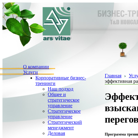
О компании
Услуги
Главная
Усл
Корпоративные бизнес-
эффективная ра
тренинги
Наш подход
Эффект
Общее и
стратегическое
взыска
управление
Стратегическое
перего
управление
Стратегический
менеджмент
Деловая
Программа трени