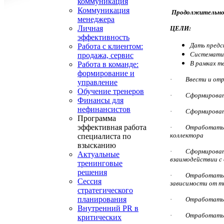
коммуникация
Коммуникация
Продолжительност
менеджера
Личная
ЦЕЛИ:
эффективность
Дать предс
Работа с клиентом:
Системати
продажа, сервис
В рамках т
Работа в команде:
формирование и
·
Ввести и от
управление
Обучение тренеров
·
Сформировать
Финансы для
нефинансистов
·
Сформироват
Программа
эффективная работа
·
Отработать 
коллектора
специалиста по
взысканию
·
Сформироват
Актуальные
взаимодействии с
тренинговые
решения
·
Отработать 
Сессия
зависимости от т
стратегического
планирования
·
Отработать 
Внутренний PR в
·
Отработать 
критических