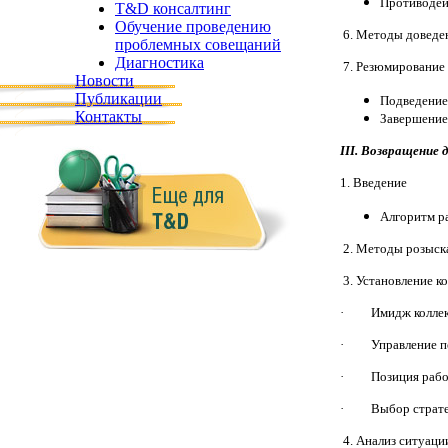
Противодей
T&D консалтинг
Обучение проведению
6. Методы доведе
проблемных совещаний
Диагностика
7. Резюмирование
Новости
Публикации
Подведение
Контакты
Завершение
III. Возвращение 
1. Введение
Алгоритм р
2. Методы розыск
3. Установление к
· Имидж коллек
· Управление пер
· Позиция работы
· Выбор стратег
4. Анализ ситуаци