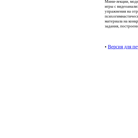
Мини-лекции, моде
игры с видеоанали
упражнения на отр
психогимнастическ
материала на конк
задания, построени
•
Версия для пе