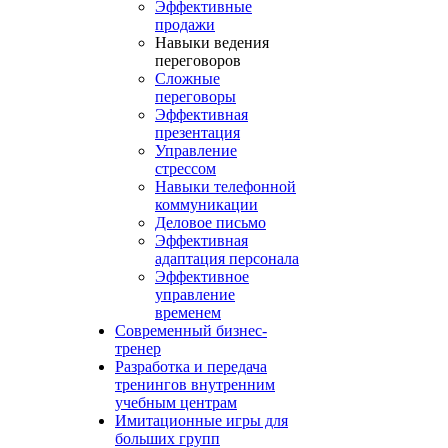
Эффективные
продажи
Навыки ведения
переговоров
Сложные
переговоры
Эффективная
презентация
Управление
стрессом
Навыки телефонной
коммуникации
Деловое письмо
Эффективная
адаптация персонала
Эффективное
управление
временем
Современный бизнес-
тренер
Разработка и передача
тренингов внутренним
учебным центрам
Имитационные игры для
больших групп