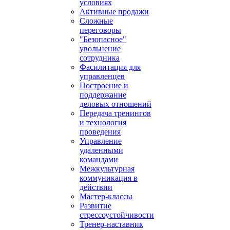
условиях
Активные продажи
Сложные
переговоры
"Безопасное"
увольнение
сотрудника
Фасилитация для
управленцев
Построение и
поддержание
деловых отношений
Передача тренингов
и технология
проведения
Управление
удаленными
командами
Межкультурная
коммуникация в
действии
Мастер-классы
Развитие
стрессоустойчивости
Тренер-наставник