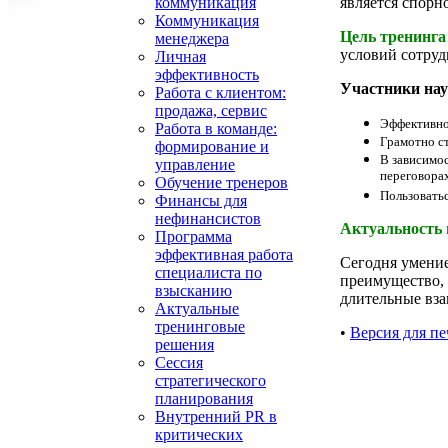
является спорн
коммуникация
Коммуникация
Цель тренинга
менеджера
условий сотруд
Личная
эффективность
Участники нау
Работа с клиентом:
продажа, сервис
Эффективно 
Работа в команде:
Грамотно ст
формирование и
В зависимо
управление
переговора
Обучение тренеров
Пользовать
Финансы для
нефинансистов
Актуальность
Программа
эффективная работа
Сегодня умение
специалиста по
преимущество, 
взысканию
длительные вз
Актуальные
тренинговые
•
Версия для пе
решения
Сессия
стратегического
планирования
Внутренний PR в
критических